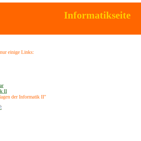
Informatikseite
nur einige Links:
ar
k II
gen der Informatik II"