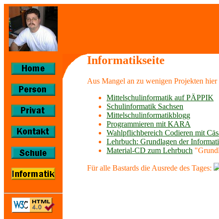
Informatikseite
Aus Mangel an zu wenigen Projekten hier 
Mittelschulinformatik auf PÄPPIK
Schulinformatik Sachsen
Mittelschulinformatikblogg
Programmieren mit KARA
Wahlpflichbereich Codieren mit Cäs
Lehrbuch: Grundlagen der Informati
Material-CD zum Lehrbuch
"Grundla
Für alle Bastards die Ausrede des Tages: